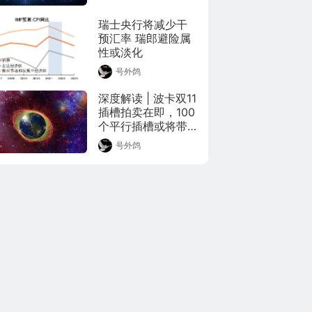
瑞士央行将减少干
预汇率 瑞郎避险属
性或淡化
号外鸽
深度解读 | 波卡双11
插槽拍卖在即，100
个平行插槽或将带
来行业无序混乱？
号外鸽