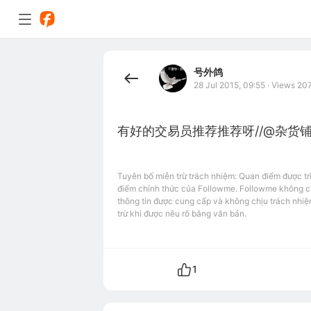
号外鸽
28 Jul 2015, 09:55
·
Views 20
有好的交易员推荐推荐呀//@杂货
Tuyên bố miễn trừ trách nhiệm: Quan điểm được tr
điểm chính thức của Followme. Followme không chị
thông tin được cung cấp và không chịu trách nhiệ
trừ khi được nêu rõ bằng văn bản.
1