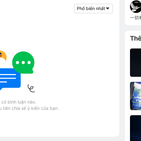
Phổ biến nhất
一切
Th
có bình luận nào.
 tiên chia sẻ ý kiến của bạn.