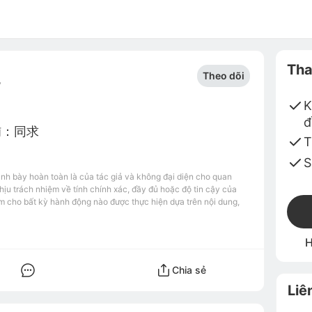
Tha
Theo dõi
7
K
đ
铺：同求
T
S
ình bày hoàn toàn là của tác giả và không đại diện cho quan
u trách nhiệm về tính chính xác, đầy đủ hoặc độ tin cậy của
m cho bất kỳ hành động nào được thực hiện dựa trên nội dung,
H
Chia sẻ
Liê