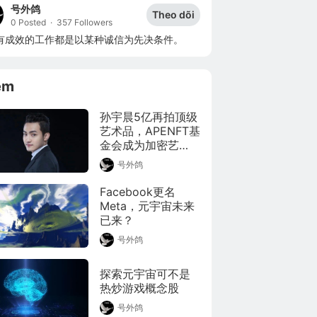
号外鸽
Theo dõi
0 Posted
·
357 Followers
有成效的工作都是以某种诚信为先决条件。
êm
孙宇晨5亿再拍顶级
艺术品，APENFT基
金会成为加密艺
术"巨鲸"
号外鸽
Facebook更名
Meta，元宇宙未来
已来？
号外鸽
探索元宇宙可不是
热炒游戏概念股
号外鸽