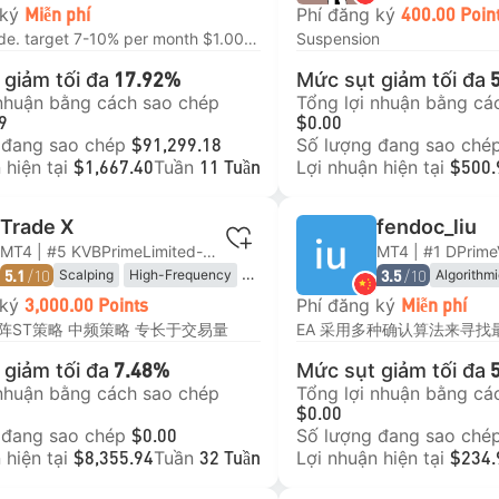
Trend Following
 ký
Phí đăng ký
Miễn phí
400.00 Poin
Momentum Trading
1 day 1 trade. target 7-10% per month $1.000 = 0.01 lot $10.000 = 0.10 lot $100.000 = 1 lot
Suspension
giảm tối đa
Mức sụt giảm tối đa
17.92%
 nhuận bằng cách sao chép
Tổng lợi nhuận bằng cá
9
$0.00
 đang sao chép
Số lượng đang sao ché
$91,299.18
 hiện tại
Tuần
Lợi nhuận hiện tại
$1,667.40
11 Tuần
$500.
Trade X
fendoc_liu
MT4 | #5 KVBPrimeLimited-Live
MT4 | #1 DPrime
/10
/10
Scalping
High-Frequency
Algorithm
5.1
3.5
Hedging
Breakout 
 ký
Phí đăng ký
3,000.00 Points
Miễn phí
Price Acti
X 矩阵ST策略 中频策略 专长于交易量
giảm tối đa
Mức sụt giảm tối đa
7.48%
 nhuận bằng cách sao chép
Tổng lợi nhuận bằng cá
$0.00
 đang sao chép
Số lượng đang sao ché
$0.00
 hiện tại
Tuần
Lợi nhuận hiện tại
$8,355.94
32 Tuần
$234.