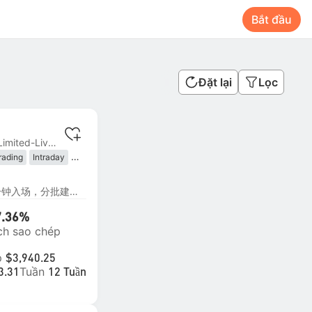
Bắt đầu
Đặt lại
Lọc
MT4 | #1 InfinoxLimited-Live06
rading
Intraday
lowing
趋势跟随，日线定方向，15分钟入场，分批建仓，挂单入场
7.36%
ch sao chép
p
$3,940.25
Tuần
3.31
12 Tuần