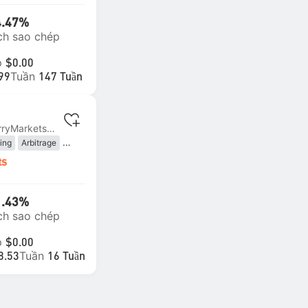
4.47%
ch sao chép
p
$0.00
Tuần
99
147 Tuần
MT4 | #1 BlueberryMarkets-Live2
ing
Arbitrage
ts
1.43%
ch sao chép
p
$0.00
Tuần
8.53
16 Tuần