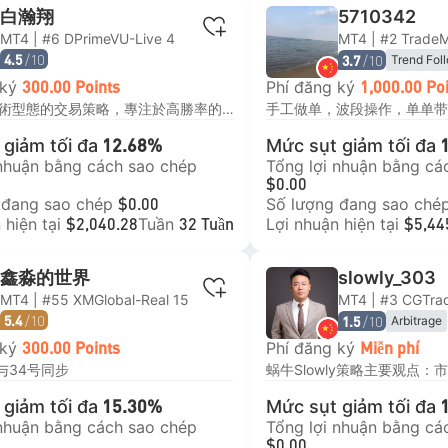
白瀚翔
5710342
MT4 | #6 DPrimeVU-Live 4
/10
/10
Trend Fol
4.5
3.7
 ký
Phí đăng ký
300.00 Points
1,000.00 Po
一個基於技術型態的交易策略，專注於高勝率的型態，允許多次進場，而不使用如網格或馬丁格爾等高風險策略 回撤：在三年內最高約30%的回撤，確保風險平衡 月收益：目標平均月收益為3%，強調穩定的表現 最低投資：建議投資1500美元或以上 槓桿：建議使用高槓桿的ECN帳戶，槓桿不超過2倍
手工做单，波段操作，单单带
giảm tối đa
Mức sụt giảm tối đa
12.68%
 nhuận bằng cách sao chép
Tổng lợi nhuận bằng cá
$0.00
 đang sao chép
Số lượng đang sao ché
$0.00
 hiện tại
Tuần
Lợi nhuận hiện tại
$2,040.28
32 Tuần
$5,44
鑫淼的世界
slowly_303
MT4 | #55 XMGlobal-Real 15
MT4 | #3 CGTra
/10
/10
Arbitrage
5.4
1.5
Trend Fol
 ký
Phí đăng ký
300.00 Points
Miễn phí
Price Acti
11与34号同步
Mean Rev
giảm tối đa
Mức sụt giảm tối đa
15.30%
 nhuận bằng cách sao chép
Tổng lợi nhuận bằng cá
$0.00