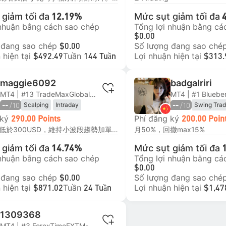
giảm tối đa
Mức sụt giảm tối đa
12.19%
 nhuận bằng cách sao chép
Tổng lợi nhuận bằng cá
$0.00
 đang sao chép
Số lượng đang sao ché
$0.00
 hiện tại
Tuần
Lợi nhuận hiện tại
$492.49
144 Tuần
$313.
maggie6092
badgalriri
MT4 | #13 TradeMaxGlobal-Live10
/10
/10
Scalping
Intraday
Swing Trad
--
--
Intraday
 ký
Phí đăng ký
290.00 Points
200.00 Poin
修正停損至低於300USD，維持小波段趨勢加單，每日操作早盤，美盤不做，所有倉不隔夜，平均持倉時間不超過15分鐘。
月50%，回撤max15%
giảm tối đa
Mức sụt giảm tối đa
14.74%
 nhuận bằng cách sao chép
Tổng lợi nhuận bằng cá
$0.00
 đang sao chép
Số lượng đang sao ché
$0.00
 hiện tại
Tuần
Lợi nhuận hiện tại
$871.02
24 Tuần
$1,47
1309368
MT4 | #3 ForexTimeFXTM-ECN