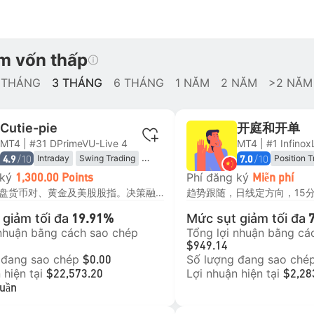
m vốn thấp
 THÁNG
3 THÁNG
6 THÁNG
1 NĂM
2 NĂM
>2 NĂM
Cutie-pie
开庭和开单
MT4 | #31 DPrimeVU-Live 4
/10
/10
Intraday
Swing Trading
Position T
4.9
7.0
Trend Following
Trend Fol
 ký
Phí đăng ký
1,300.00 Points
Miễn phí
Mean Reversion
主要交易直盘货币对、黄金及美股股指。决策融合基本面与资金面分析，把握市场叙事主线，再通过技术面精选择时与价位，手工执行每笔交易，且每笔订单均设硬止损。我坚决摒弃马丁加仓，追求通过优化开平仓价差实现超额收益，而非依赖仓位堆积。
Range Trading
giảm tối đa
Mức sụt giảm tối đa
19.91%
 nhuận bằng cách sao chép
Tổng lợi nhuận bằng cá
$949.14
 đang sao chép
Số lượng đang sao ché
$0.00
 hiện tại
Lợi nhuận hiện tại
$22,573.20
$2,28
Tuần