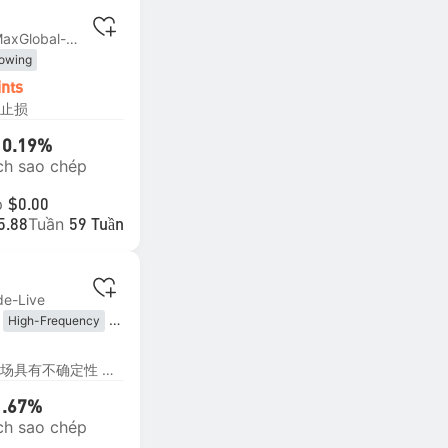
MT4 | #2 TradeMaxGlobal-Live5
lowing
ints
止损
10.19%
ch sao chép
p
$0.00
Tuần
5.88
59 Tuần
de-Live
High-Frequency
lowing
on Trading
蜗牛Slowly策略主要观点：市场具有不确定性 其交易逻辑：不用人工去预测交易环境的情况下，选择多空双向同时开仓，按照EURUSD属性，日均波幅800小点，我们设置第一阶段为5层仓，而后阶段进入系统风控。适用于追求稳定的大仓位，追求以年为单位的更长生命周期。目前加入黄金策略后，回撤止损按30%——60%统一止损。
ersion
1.67%
ch sao chép