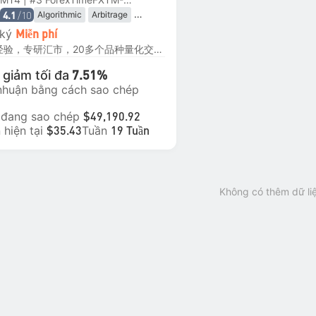
/10
Algorithmic
Arbitrage
4.1
Mean Reversion
 ký
Miễn phí
Range Trading
Hedging
(10年以上经验，专研汇市，20多个品种量化交易策略) ★ 交易类型：程序化交易 ★ 使用杠杆率：2-3倍 ★ 盈利能力：平均月化5%-10%左右，年化约80% ★ 风险水平：日最大亏损波动小于3%，连续回撤幅度小于10% ★ 资金规则：建议选择5000美金跟随倍数填写1倍；
giảm tối đa
7.51%
 nhuận bằng cách sao chép
 đang sao chép
$49,190.92
 hiện tại
Tuần
$35.43
19 Tuần
Không có thêm dữ li