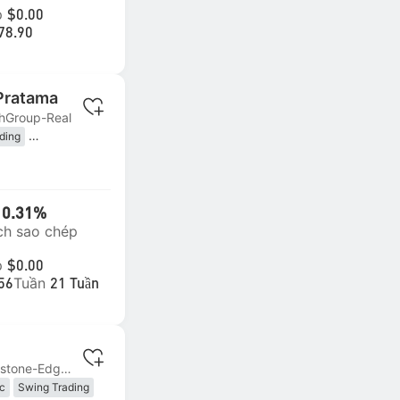
p
$0.00
78.90
 Pratama
hGroup-Real
ding
Trading
 Trading
10.31%
ch sao chép
p
$0.00
Tuần
56
21 Tuần
MT4 | #1 Pepperstone-Edge08
ic
Swing Trading