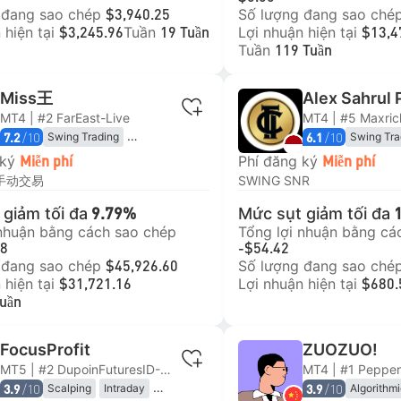
 đang sao chép
Số lượng đang sao ché
$3,940.25
 hiện tại
Tuần
Lợi nhuận hiện tại
$3,245.96
19 Tuần
$13,4
Tuần
119 Tuần
Miss王
Alex Sahrul
MT4 | #2 FarEast-Live
MT4 | #5 Maxric
/10
/10
Swing Trading
Swing Tra
7.2
6.1
Trend Following
Breakout 
 ký
Phí đăng ký
Miễn phí
Miễn phí
Momentum
手动交易
SWING SNR
giảm tối đa
Mức sụt giảm tối đa
9.79%
 nhuận bằng cách sao chép
Tổng lợi nhuận bằng cá
28
-$54.42
 đang sao chép
Số lượng đang sao ché
$45,926.60
 hiện tại
Lợi nhuận hiện tại
$31,721.16
$680.
Tuần
FocusProfit
ZUOZUO!
MT5 | #2 DupoinFuturesID-Real
/10
/10
Scalping
Intraday
Algorithm
3.9
3.9