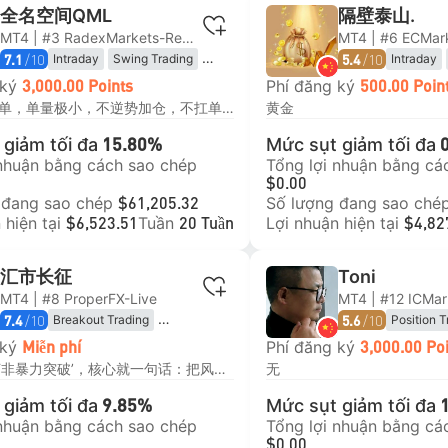
全名空间QML
隔壁泰山.
MT4 | #3 RadexMarkets-Real 6
MT4 | #6 ECMar
/10
/10
Intraday
Swing Trading
Intraday
7.1
5.4
Price Action Trading
 ký
Phí đăng ký
3,000.00 Points
500.00 Poin
Trend Following
日内无风险单，单量极小，不逆势加仓，不扛单， 如果你是想今天赚10块，明天赚20，后天赚40的思维的人不要关注。 手工单，不是ea，这样的问题不要问了！ 目前不回复大家信息，等账户到40000美金时再说！谢谢！ 我是1000美金为一个单位，标准0.01的倍数，有好回踩加仓机会会再➕0.01倍，但是不会亏损加仓（比如你5000美金，固定0.05即可，或是除以我资金倍数） （注：尽量不要手动干预跟单，回撤很正常，都会做回来，手动干预小利润就走，就会错过大利润，因为我的胜率没有那么高）。 适合：能接受连续亏损、不追求每一单都赚钱、可以坚持长期执行、能扛住15%左右账户回撤的投资者。 不适合：追求高胜率、无法承受连续浮亏、短期想快速暴富、承受力弱的新手。
黄金
Mean Reversion
giảm tối đa
Mức sụt giảm tối đa
15.80%
 nhuận bằng cách sao chép
Tổng lợi nhuận bằng cá
$0.00
 đang sao chép
Số lượng đang sao ché
$61,205.32
 hiện tại
Tuần
Lợi nhuận hiện tại
$6,523.51
20 Tuần
$4,82
汇市长征
Toni
MT4 | #8 ProperFX-Live
/10
/10
Breakout Trading
Position T
7.4
5.6
Trend Following
Swing Tra
 ký
Phí đăng ký
Miễn phí
3,000.00 Po
交易策略是‘非暴力突破’，核心就一句话：把风控做到极致，把结果交给概率，全权委托给市场和时间。如果追求每月稳定提款，请慎重复制。
无
giảm tối đa
Mức sụt giảm tối đa
9.85%
 nhuận bằng cách sao chép
Tổng lợi nhuận bằng cá
$0.00