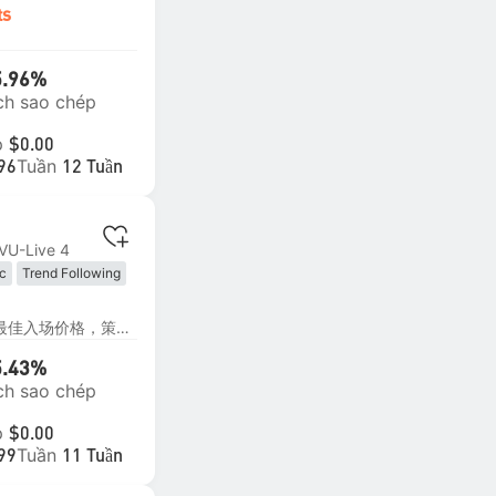
ts
5.96%
ch sao chép
p
$0.00
Tuần
96
12 Tuần
VU-Live 4
ic
Trend Following
Trading
on Trading
EA 采用多种确认算法来寻找最佳入场价格，策略在多个时间框架上运行，避免单一周期失效并在内部运行多种策略以分散交易风险。 所有交易都设有止损和止盈，同时还会使用移动止损和移动止盈来最大限度地降低风险，并最大化每笔交易的潜在收益。 该系统基于一种非常流行且经过验证的策略构建：交易重要支撑位和阻力位的突破。 黄金非常适合该策略，因为它是一个波动极大的交易品种。
5.43%
ch sao chép
p
$0.00
Tuần
99
11 Tuần