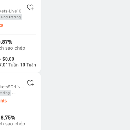
kets-Live10
Grid Trading
ts
0.87%
ch sao chép
p
$0.00
Tuần
7.01
10 Tuần
MT4 | #12 ICMarketsSC-Live08
rading
ding
Algorithmic
ints
18.75%
ch sao chép