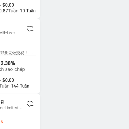
p
$0.00
Tuần
0.87
10 Tuần
M9-Live
不是每天，每时，每刻的行情都要去做交易！ 要像狙击手一样，等待最佳的出手机会，一击必中，一击致胜！（非洲草原狮子）
12.38%
ch sao chép
p
$0.00
Tuần
144 Tuần
ng
MT4 | #1 KVBPrimeLimited-Live
ts