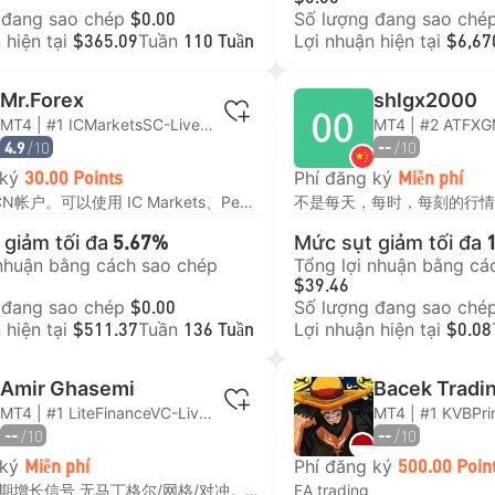
 đang sao chép
Số lượng đang sao ché
$0.00
 hiện tại
Tuần
Lợi nhuận hiện tại
$365.09
110 Tuần
$6,67
Mr.Forex
shlgx2000
MT4 | #1 ICMarketsSC-Live32
MT4 | #2 ATFXG
/10
/10
--
4.9
 ký
Phí đăng ký
30.00 Points
Miễn phí
建议使用ECN帐户。可以使用 IC Markets、Pepperstone、Axi 跟单交易（免订阅费）名称：AI Solution
giảm tối đa
Mức sụt giảm tối đa
5.67%
 nhuận bằng cách sao chép
Tổng lợi nhuận bằng cá
$39.46
 đang sao chép
Số lượng đang sao ché
$0.00
 hiện tại
Tuần
Lợi nhuận hiện tại
$511.37
136 Tuần
$0.08
Amir Ghasemi
Bacek Tradi
MT4 | #1 LiteFinanceVC-Live-02
/10
/10
--
--
 ký
Phí đăng ký
Miễn phí
500.00 Poin
低风险，长期增长信号 无马丁格尔/网格/对冲。所有交易都通过硬止损来保障。 每月利润预期：1-5%， 最大回撤20% 交易货币对：NZDCHF, NZDUSD 跟随最低金额：200美元
EA trading