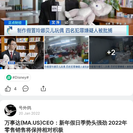
一个假冒的玩偶，成本在20元左右，被不法分子拿到线上
和线下进行销售， 甚至是有黄牛把它拿到迪士尼乐园附近
进行兜售。 上海浦东检察院检察官 徐紫麟： 这次警方查扣
的假冒玲娜
+2
#Disney#
4
号外鸽
20 Jan 2022
万事达(MA.US)CEO：新年假日季势头强劲 2022年
零售销售将保持相对积极