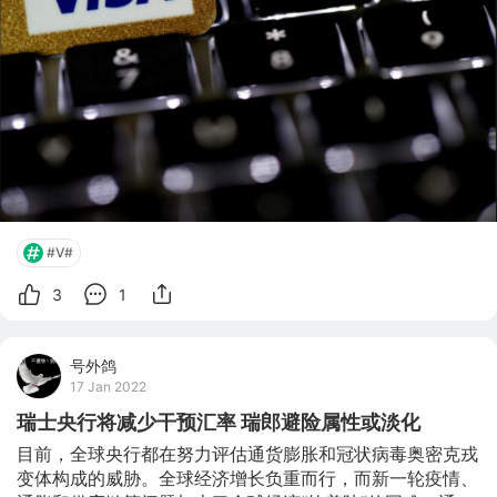
额外征收0.5%的附加费。 IT公司CI&T 金融服务策略师
David Ritter表示，亚马逊态度转变不足为奇，亚马逊作为
零售巨头，具有一定的影响力，但它不可能不接受 Visa 
卡，料
#V#
3
1
号外鸽
17 Jan 2022
瑞士央行将减少干预汇率 瑞郎避险属性或淡化
目前，全球央行都在努力评估通货膨胀和冠状病毒奥密克戎
变体构成的威胁。全球经济增长负重而行，而新一轮疫情、