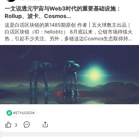
一文说透元宇宙与Web3时代的重要基础设施：
Rollup、波卡、Cosmos...
这是白话区块链的第1485期原创 作者 | 五火球教主出品｜
白话区块链（ID：hellobtc） 8月底以来，公链市场持续火
热，引起不少关注。另外，多链这边Cosmos生态取得持续
进展，波卡插槽拍卖也已经开始了。 这期我们来讲讲多链
目前出现的模型，大概率将来的多链场景基本会集中在这三
种模式，本文我们将结合ETH单链上的侧链与Rollup，用一
个村庄和集市的比喻，给大家讲讲它们之间的区别。 01 未
来会是应用链当道吗？ 先说说前提，那就是未来三五年的
区块链世界，是否会是一个Appchain（应用链）当道的年
代。 要不说AXIE厉害，之前虽说Cosmos已经给大家建立
了一个多链世界的模型，但大家对
#ETH/USD#
3