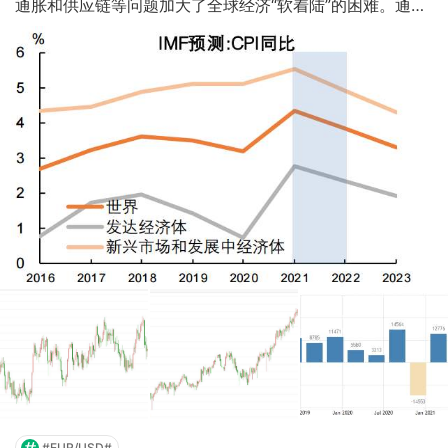
通胀和供应链等问题加大了全球经济“软着陆”的困难。通胀
演绎屡超预期，大部分经济体通胀指标增速远高于疫情前水
平。 2021年，主要发达经济体释放出金融环境趋紧的重要
信号，相当一部分新兴市场央行已经“抢跑”加息。英国、加
拿大等国央行比美联储更偏“鹰派”，欧洲央行和瑞士央行则
更显“鸽派”。 资料来源：IMF(2021.10)， 平安证券 2021年
12月，瑞士央行公布最新的利率决议，坚持其扩张性货币政
策。瑞士央行宣布将货币政策利率维持在-0.75%，并表
示，央行正确保价格稳定并支持瑞经济从新冠疫情
#EUR/USD#