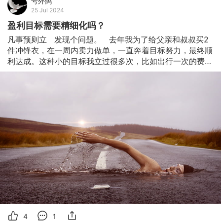
号外鸽
25 Jul 2024
盈利目标需要精细化吗？
凡事预则立   发现个问题。   去年我为了给父亲和叔叔买2
件冲锋衣，在一周内卖力做单，一直奔着目标努力，最终顺
利达成。这种小的目标我立过很多次，比如出行一次的费
用，比如去吃个自助餐的费用。因为这些目标都很小，很容
易在低风险的情况下达成。       凡事不预则废   另一个情
景，我几乎付出了惨痛的代价。大家知道周末基本是交易日
的悟道之日，我也经常在周末订立一些计划，但很多时候对
困难估计不足，对回测结果过于自信，过程容易出现不顺利
的情况，很快就放弃了原计划，然后周末又改进下，订立另
一个计划，如此无效地循环。   比如今年，我
4
1