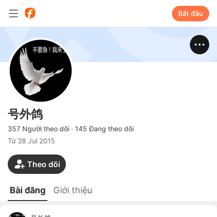
Bắt đầu
号外鸽
357 Người theo dõi
·
145 Đang theo dõi
Từ
28 Jul 2015
Theo dõi
Bài đăng
Giới thiệu