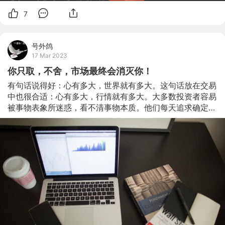
7
号外鸽
17 Mar 2023
你只取，不舍，市场最终会消灭你！
有句话说得好：心有多大，世界就有多大。这句话放在交易
中也很合适：心有多大，行情就有多大。大多数投资者容易
被事物表象所迷惑，看不清事物本质。他们每天追求确定
性，追求暴利，追求传说中的圣杯，然后，迷失在交易利益
的得失之中，无法悟透一道坎： 取 舍 。 1 优秀的交易系
统，必然包含取舍 取与舍，很重要。只取不舍，市场不会
给你存活的机会；只舍不取，你自己会断绝自己的生路。一
个健康、具有正向预期收益的交易系统，必然包含取舍之
道。 比如，想获取暴利，必然要在某些方面舍去一些东
西，暴利的前提可能需要重仓持有，如此你就不能如同轻仓
交易般安全。所以，你舍去的是安全。相反，你若取安全，
那么你就