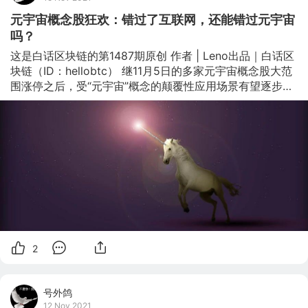
元宇宙概念股狂欢：错过了互联网，还能错过元宇宙
吗？
这是白话区块链的第1487期原创 作者 | Leno出品｜白话区
块链（ID：hellobtc） 继11月5日的多家元宇宙概念股大范
围涨停之后，受“元宇宙”概念的颠覆性应用场景有望逐步落
地的消息影响，11月9日A股元宇宙概念股再度大范围拉
升，当日中衡设计涨停，中青宝、超图软件、天下秀等股拉
升上涨明显。 （数据来源：Datayes）元宇宙概念股如此
火爆，其背后的原因到底在哪里呢？本文，我们将一起探讨
元宇宙概念股的股市火爆原因，以及在区块链技术之下，元
宇宙现实体系映射对未来的影响。 01 元宇宙的资本提前性 
在11月5日的元宇宙概念股集体涨停之后，锤子科技创始人
罗永浩关于元宇宙的微博话题登上了热搜，
2
号外鸽
12 Nov 2021