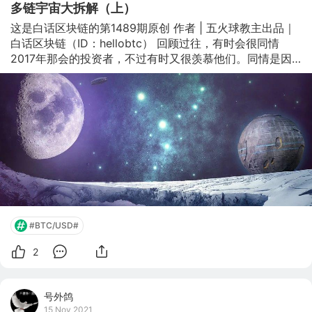
多链宇宙大拆解（上）
这是白话区块链的第1489期原创 作者 | 五火球教主出品｜
白话区块链（ID：hellobtc） 回顾过往，有时会很同情
2017年那会的投资者，不过有时又很羡慕他们。同情是因
为那时候的区块链真的是一片荒芜，除了比特币大家都不知
道区块链能做什么，就连以太坊也只是被当做一个mu资工
具而存在而已。 那时候以太坊的性能是差，但即便性能好
也没人知道它能做什么，也确实不知道还有什么其他可以买
的。一帮人拿着钱看不清楚出路，像在一个漆黑的夜晚里拿
着钱到处乱扔，有扔中了百倍暴富的，有扔到骗局里血本无
归的。 赢家和输家其实都一脸懵。那些带来百倍千倍的项
目，今天回看也绝大多数被扫进了历史的垃圾堆，当年因此
暴富的大佬
#BTC/USD#
2
号外鸽
15 Nov 2021