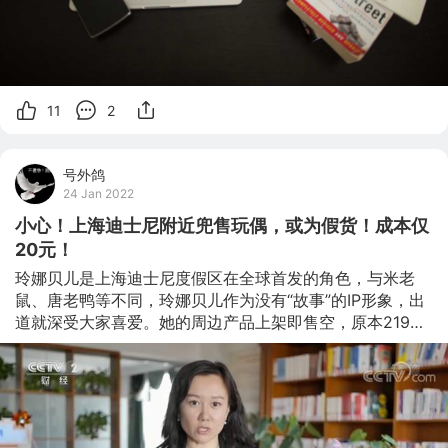
11
2
号外鸽
24 Jan 2022
小心！上海迪士尼附近兜售玩偶，或为假货！成本仅
20元！
玲娜贝儿是上海迪士尼度假区在全球首发的角色，与米老
鼠、唐老鸭等不同，玲娜贝儿作为没有“故事”的IP形象，出
道就深受大家喜爱。她的周边产品上架即售空，原本219元
的价格一度被“炒”到二三千元 。巨大的利润空间让一些不法
商家蠢蠢欲动。21日上午，上海浦东检察院以涉嫌假冒注册
商标罪对王某、周某等4名犯罪嫌疑人批准逮捕。 记者手上
拿到的是警方查获的假冒玲娜贝儿玩偶，乍一看和正品没什
么区别，标识标签清楚，上面显示零售价219元。但是这样