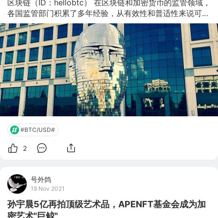
区块链（ID：hellobtc） 在区块链和加密货币的监管领域，
各国监管部门积累了多年经验，从有效性和普适性来说可划
分为两类监管手段：明确法律条文监管和沙盒监管两类。 
实践证明，不同程度地结合两类监管手段是相对更有效的监
管思路，同时能保持新产业活性。 不过，监管的难处在于
同时做到政策灵活性、风险控制以及鼓励创新。本文梳理了
一些具有一定代表性和借鉴意义的主流经济体监管情况。 
01 美国：联邦与州平行监管 美国是加密资产和区块链产业
的活跃国之一，这里的政府部门比其他国家更早介入区块链
领域的监管，在控制新兴行业风险和鼓励创新发展方面有比
较清
#BTC/USD#
2
号外鸽
19 Nov 2021
孙宇晨5亿再拍顶级艺术品，APENFT基金会成为加
密艺术"巨鲸"