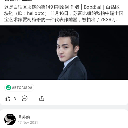
这是白话区块链的第1491期原创 作者 | Bob出品｜白话区
块链（ID：hellobtc） 11月16日，苏富比纽约秋拍中瑞士国
宝艺术家贾柯梅蒂的一件代表作雕塑，被拍出了7839万美
金的天价，该成交价使作品成为贾科梅蒂拍卖的第四高价，
此消息引起艺术收藏界、金融界及媒体的集体哗然，因为它
的得主是90后加密企业家孙宇晨。目前，该艺术品已被捐
赠给了APENFT基金会。 事实上， 波场TRON创始人孙宇
晨这种操作已经不是一次两次了，时至今日许多人不解孙宇
晨为何三番五次重金拍下顶级艺术品并捐赠给APENFT基金
会，近期随着元宇宙这一概念逐渐被熟知，APENFT基金会
的野心也得以逐渐“浮出水面”。本文让
#BTC/USD#
3
号外鸽
17 Nov 2021