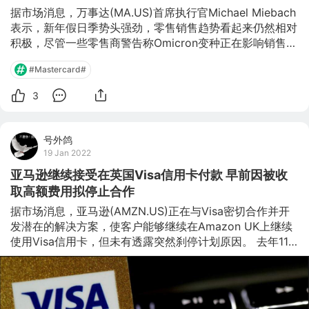
据市场消息，万事达(MA.US)首席执行官Michael Miebach
表示，新年假日季势头强劲，零售销售趋势看起来仍然相对
积极，尽管一些零售商警告称Omicron变种正在影响销售。
Michael Miebach表示，即使消费者无法去到实体店购物，
#Mastercard#
他们可能想在网上进行购物以及使用数字银行。他补充称，
消费者在疫情期间积累的储蓄将有助于支出。 文章来源格
3
隆汇，版权归原作者所有，如有侵权请联系本人删除。
号外鸽
19 Jan 2022
亚马逊继续接受在英国Visa信用卡付款 早前因被收
取高额费用拟停止合作
据市场消息，亚马逊(AMZN.US)正在与Visa密切合作并开
发潜在的解决方案，使客户能够继续在Amazon UK上继续
使用Visa信用卡，但未有透露突然刹停计划原因。 去年11
月亚马逊发公告指，处理信用卡交易的Visa收取高额费用，
决定1月19日(周三)起停止接受英国发行Visa信用卡付款，
Visa当时表示非常失望，并将努力与亚马逊达成解决方案。
亚马逊去年宣布计划在澳大利亚和新加坡对Visa信用卡付款