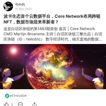
号外鸽
10 Nov 2021
波卡生态首个云数据平台，Cere Network布局跨链
NFT，数据市场迎来革新者？
这是白话区块链的第1483期原创 嘉宾 | Cere Network 
CMO Martijn Broersma 主持 | 白话区块链三黎出品｜白话
区块链（ID：hellobtc） 数字经济时代，铺天盖地的数据
正“迷失”在漩涡里。 即便是亚马逊、苹果、谷歌、
Facebook等掌握了大量数据的商业巨头，它们的数据也仅
仅是在各自的领域里“独自美丽”。如何才能让数据从各自的
孤岛中释放，并把数据的控制权交还给企业和消费者？ 
Cere Network是第一个专注于企业真正需要、针对客户关
系管理( CRM )对数据集成和协作进行优化的区块链生态系
统平台。通过现有区块链跨链技术的升级和创新，对数据集
成和数据协
#ETH/USD#
1