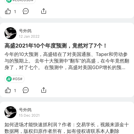
1
号外鸽
12 Jan 2022
高盛2021年10个年度预测，竟然对了7个！
今年的10大预测，高盛错在了对美国通胀、Taper和劳动参
与的预期上。 去年十大预测中“翻车”的高盛，在今年竟然翻
身了，对了七个。 在预测中，高盛对美国GDP增长的预期
高于市场普遍预期，而对失业率的预测低于市场普遍预期，
#GS#
目前这两个预测在方向上都是正确的。 另外，高盛还预
计，2022年将是温和的一年，增长和通胀在年底前都将大
1
幅下降。但通胀可能会在一段时间内保持高位，高到足以让
联邦公开市场委员会（FOMC）三次加息，并在明年开始讨
论是否缩表。 1. 第三波新冠肺炎疫情会导致美国GDP在第
号外鸽
一季度再次下降吗? 年初的回答：不会。 结论：正确。 今
15 Dec 2021
年一开始，美国每天的确诊病例和死亡人数都达到了新的高
如何进场才能快速抓利润？作者：交易学长，视频来源金十
峰，
数据网，版权归原作者所有，如有侵权请联系本人删除