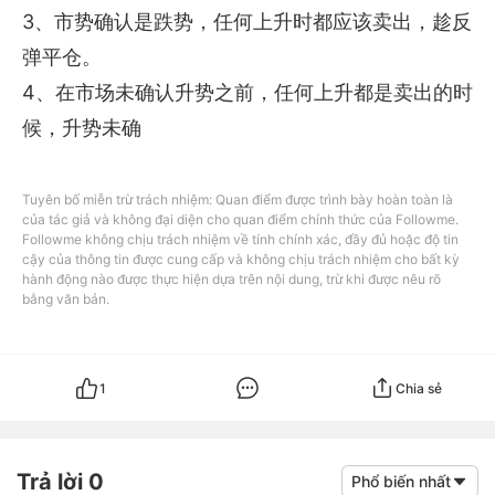
3、市势确认是跌势，任何上升时都应该卖出，趁反
弹平仓。

4、在市场未确认升势之前，任何上升都是卖出的时
候，升势未确
Tuyên bố miễn trừ trách nhiệm: Quan điểm được trình bày hoàn toàn là
của tác giả và không đại diện cho quan điểm chính thức của Followme.
Followme không chịu trách nhiệm về tính chính xác, đầy đủ hoặc độ tin
cậy của thông tin được cung cấp và không chịu trách nhiệm cho bất kỳ
hành động nào được thực hiện dựa trên nội dung, trừ khi được nêu rõ
bằng văn bản.
1
Chia sẻ
Trả lời 0
Phổ biến nhất