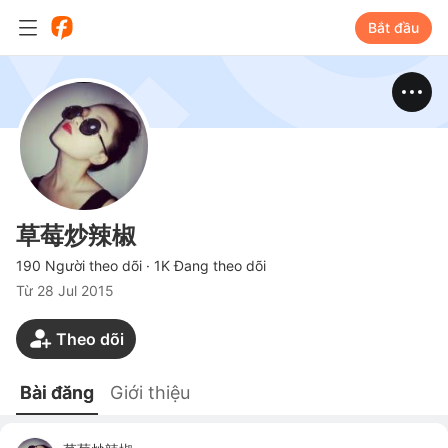
Bắt đầu
草莓炒辣椒
190 Người theo dõi
·
1K Đang theo dõi
Từ
28 Jul 2015
Theo dõi
Bài đăng
Giới thiệu