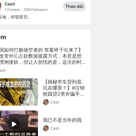
Cash
Theo dõi
1 Posted
·
359 Followers
实地，仰望星空。
êm
国如何打败做空者的 答案终于出来了】
改变外汇占款数据披露方式，本意是想
惯例接轨，但让人担忧的是，这次的时
乎加剧了市场对人民币资产的抛售。自2
ash
来，央行隐去“商业金融机构从事外汇买
占用的人民币资金”数据的举动就引发巨
【揭秘学生贷到底
怀疑，市场纷纷在猜测：这会不会是在
坑在哪里？】#注销
放
校园贷2类诈骗手法
# 近期，全国多地
Cash
出现“注销校园贷”新
骗局，不少在校及
刚毕业学生“中招”，
我已不是当年的我
被骗金额少则几
Cash
千，多则几十万。