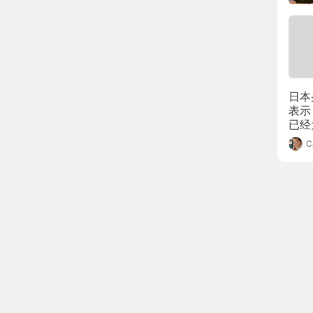
日本
表示
已经
的价
C