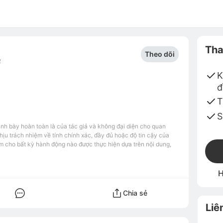
Tha
Theo dõi
2
K
đ
T
S
ình bày hoàn toàn là của tác giả và không đại diện cho quan
u trách nhiệm về tính chính xác, đầy đủ hoặc độ tin cậy của
m cho bất kỳ hành động nào được thực hiện dựa trên nội dung,
H
Chia sẻ
Liê