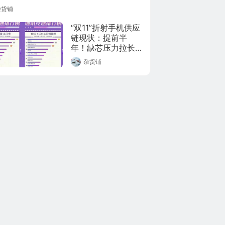
杂货铺
“双11”折射手机供应
链现状：提前半
年！缺芯压力拉长
备战周期
杂货铺