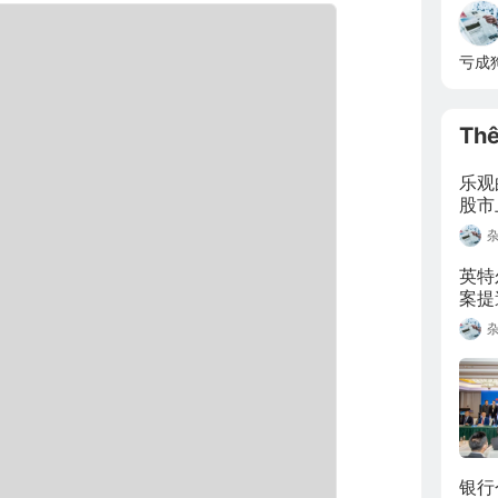
亏成
Th
乐观
股市
英特
案提
银行