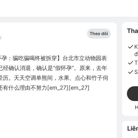
Tha
Theo dõi
0
K
đ
假怀孕：骗吃骗喝终被拆穿】台北市立动物园表
T
象已经确认消退，确认是“假怀孕”。原来，去年
S
经历。天天空调单熊间，水果、点心和竹子伺
么理由不努力[em_27][em_27]
H
Liê