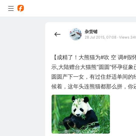
杂货铺
28 Jul 2015, 07:08
·
Views 34
【成精了！大熊猫为#吹 空 调#
示,大陆赠台大猫熊“圆圆”怀孕征
圆圆产下一女，有过住舒适单间的
候着，这年头连熊猫都那么拼，你还有什