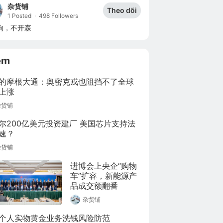
杂货铺
Theo dõi
1 Posted
·
498 Followers
狗，不开森
êm
的摩根大通：奥密克戎也阻挡不了全球
上涨
杂货铺
尔200亿美元投资建厂 美国芯片支持法
速？
杂货铺
进博会上央企“购物
车”扩容，新能源产
品成交额翻番
杂货铺
个人实物黄金业务洗钱风险防范