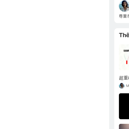
尊重
Th
超重
M