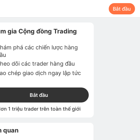
Bắt đầu
m gia Cộng đồng Trading
hám phá các chiến lược hàng
ầu
heo dõi các trader hàng đầu
ao chép giao dịch ngay lập tức
Bắt đầu
ơn 1 triệu trader trên toàn thế giới
n quan