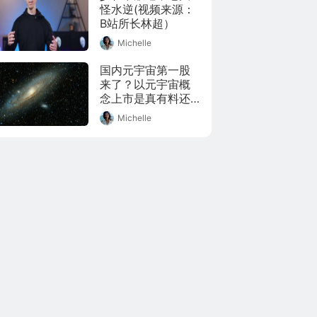
讲为什么美国都是
怪水逆(视频来源：
小街区，而中国城
B站所长林超）
市却更适合大街区
Michelle
的格局。中美城市
发展实际上是两条
国内元宇宙第一股
路，许多《城际·天
来了？以元宇宙概
际线》的玩家就懂
念上市是真有料还
了，城市规划不是
是大忽悠？
一种模式用到头。
Michelle
当然中国的城规并
不是完美的，新城
建筑的千篇一律，
很多人还没能进城
都是问题。那如何
解决中国城市未来
的问题呢，哪个城
市又适合毕业生发
展呢，敬请期待下
一期。 L观视频工作
室的微博视频