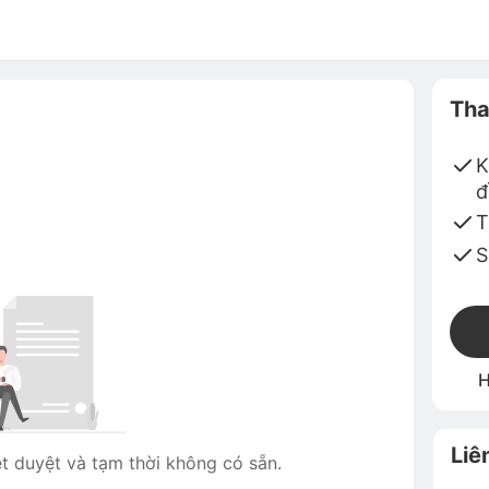
Tha
K
đ
T
S
H
Liê
 duyệt và tạm thời không có sẵn.