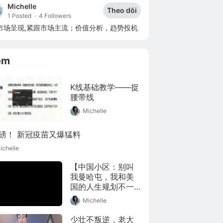
Michelle
Theo dõi
1 Posted
·
4 Followers
市场呈现,紧跟市场主流；价值分析，趋势投机
êm
K线基础教学——捉
腰带线
Michelle
磅！ 新冠疫苗又爆猛料
ichelle
【中国小区：别叫
我曼哈屯，我和美
国的人生规划不一
样】#观传媒大师计
Michelle
划# #赵燕菁# 本期
赵老师将为大家讲
少壮不叛逆，老大