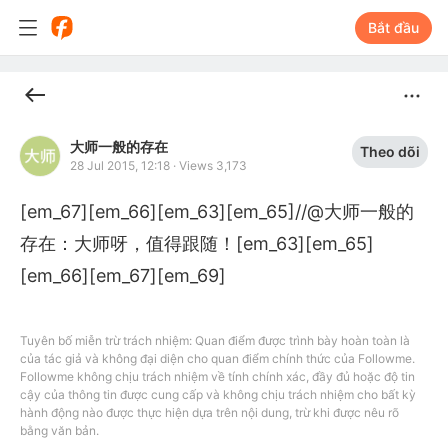
Bắt đầu
大师一般的存在
Theo dõi
28 Jul 2015, 12:18
·
Views 3,173
[em_67][em_66][em_63][em_65]//@大师一般的
存在：大师呀，值得跟随！[em_63][em_65]
[em_66][em_67][em_69]
Tuyên bố miễn trừ trách nhiệm: Quan điểm được trình bày hoàn toàn là
của tác giả và không đại diện cho quan điểm chính thức của Followme.
Followme không chịu trách nhiệm về tính chính xác, đầy đủ hoặc độ tin
cậy của thông tin được cung cấp và không chịu trách nhiệm cho bất kỳ
hành động nào được thực hiện dựa trên nội dung, trừ khi được nêu rõ
bằng văn bản.