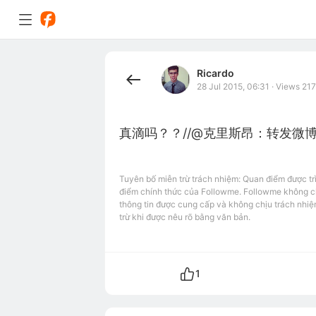
Ricardo
28 Jul 2015, 06:31
·
Views 217
真滴吗？？//@克里斯昂：转发微
Tuyên bố miễn trừ trách nhiệm: Quan điểm được tr
điểm chính thức của Followme. Followme không chị
thông tin được cung cấp và không chịu trách nhiệ
trừ khi được nêu rõ bằng văn bản.
1