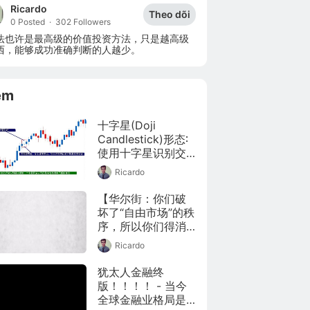
Ricardo
Theo dõi
0 Posted
·
302 Followers
法也许是最高级的价值投资方法，只是越高级
西，能够成功准确判断的人越少。
êm
十字星(Doji 
Candlestick)形态∶
使用十字星识别交
易机会
Ricardo
【华尔街：你们破
坏了“自由市场”的秩
序，所以你们得消
失】#金融南局# #
Ricardo
美国散户与华尔街
之战# 这几天美国
犹太人金融终
散户逼空庄家这件
版！！！！ - 当今
事情，可谓是闹得
全球金融业格局是
沸沸扬扬。小勺子