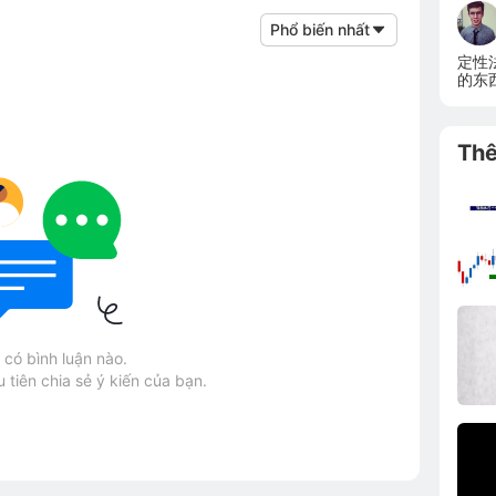
Phổ biến nhất
定性
的东
Th
có bình luận nào.
 tiên chia sẻ ý kiến của bạn.