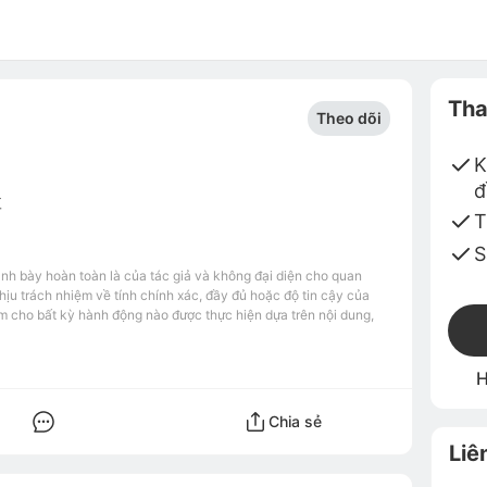
Tha
Theo dõi
K
đ
博
T
S
ình bày hoàn toàn là của tác giả và không đại diện cho quan
u trách nhiệm về tính chính xác, đầy đủ hoặc độ tin cậy của
m cho bất kỳ hành động nào được thực hiện dựa trên nội dung,
H
Chia sẻ
Liê