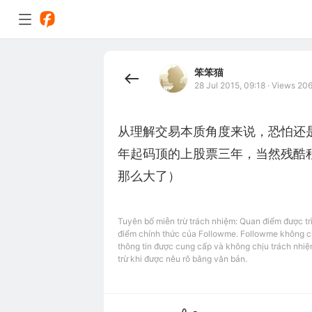
笨笨猫
28 Jul 2015, 09:18
·
Views 20
从理解交易本质角度来说，恐怕还
年起码顶的上股票三年，当然残酷
那么大了）
Tuyên bố miễn trừ trách nhiệm: Quan điểm được tr
điểm chính thức của Followme. Followme không chị
thông tin được cung cấp và không chịu trách nhiệ
trừ khi được nêu rõ bằng văn bản.