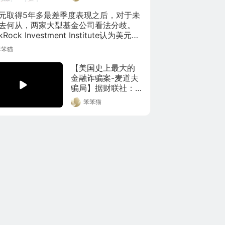
经典的技术图形科
元取得5年多最差季度表现之后，对于未
普和进阶用法介
去何从，两家大型基金公司看法分歧。
绍，观点供参考。#
ckRock Investment Institute认为美元有
技术分析# #k线# 
间，但Russell Investments Group则
笨笨猫
#a股# L全球视频精
美元过去两年上涨行情告终。
选Premium的微博
【美国史上最大的
视频 ​​​​
金融诈骗案-麦道夫
骗局】据财联社：
美联社报道，消息
笨笨猫
人士透露，#美国史
上最大庞氏骗局主
犯麦道夫死亡#。通
过一则视频带你了
解美国史上最大的
金融诈骗案-麦道夫
骗局，一场金融诈
骗持续近20年？华
尔街的贪婪全世界
买单。(视频来源:创
异文化社)