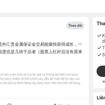
Tha
Theo dõi
6
K
đ
是外汇贵金属保证金交易能最快获得成长，一
T
程度也是几倍于后者（股票上杠杆后没有原来
S
ình bày hoàn toàn là của tác giả và không đại diện cho quan
u trách nhiệm về tính chính xác, đầy đủ hoặc độ tin cậy của
H
m cho bất kỳ hành động nào được thực hiện dựa trên nội dung,
Liê