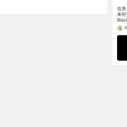
在美
来何
Bla
上涨空
认为