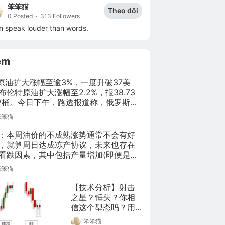
笨笨猫
Theo dõi
0 Posted
·
313 Followers
n speak louder than words.
êm
I原油扩大涨幅至逾3%，一度升破37美
布伦特原油扩大涨幅至2.2%，报38.73
/桶。今日下午，路透报道称，俄罗斯认
全球油市再平衡的情况下，油价将在45-
笨笨猫
美元/桶的区间内，但一旦超出这个水平，
起美国页岩油产量复苏。
：本周油价的不成熟涨势通常不会有好
，就算周日达成冻产协议，未来也存在
看跌因素，其中包括产量增加(即便是季
的)或欧佩克6月会议令人失望的可能。
笨笨猫
再次走高或经济数据令人失望也属看跌
，尤其是新兴市场GDP表现疲软的话。
【技术分析】射击
之星？锤头？你相
信这个型态吗？用
对了吗？

笨笨猫