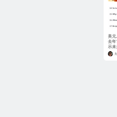
美元
去年
示未