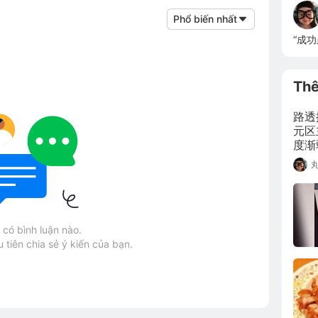
Phổ biến nhất
“成
Th
路透
元区
度渐
险升
风险
có bình luận nào.
 tiên chia sẻ ý kiến của bạn.