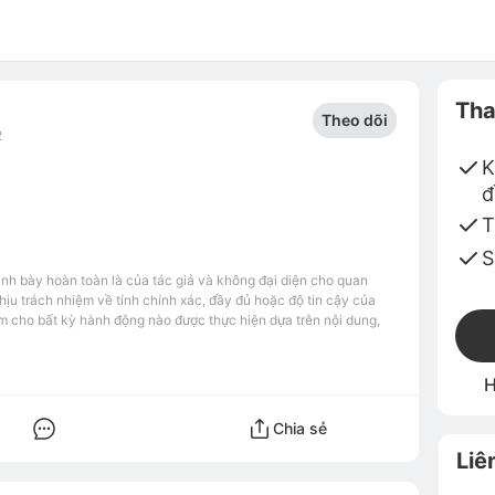
Tha
Theo dõi
2
K
đ
T
S
ình bày hoàn toàn là của tác giả và không đại diện cho quan
u trách nhiệm về tính chính xác, đầy đủ hoặc độ tin cậy của
m cho bất kỳ hành động nào được thực hiện dựa trên nội dung,
H
Chia sẻ
Liê