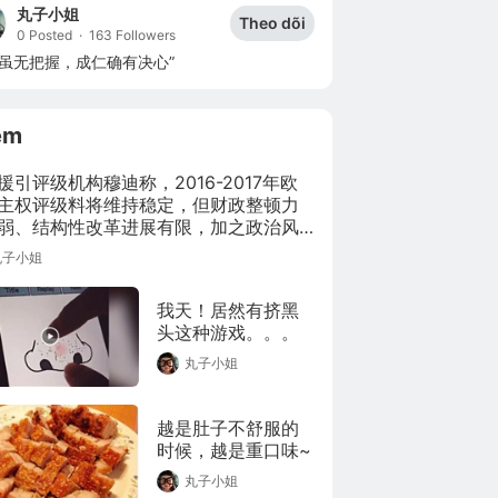
丸子小姐
Theo dõi
0 Posted
·
163 Followers
功虽无把握，成仁确有决心”
êm
援引评级机构穆迪称，2016-2017年欧
主权评级料将维持稳定，但财政整顿力
弱、结构性改革进展有限，加之政治风
高，均限制了上行潜力，并带来较长期
丸子小姐
。
我天！居然有挤黑
头这种游戏。。。
丸子小姐
越是肚子不舒服的
时候，越是重口味~
丸子小姐