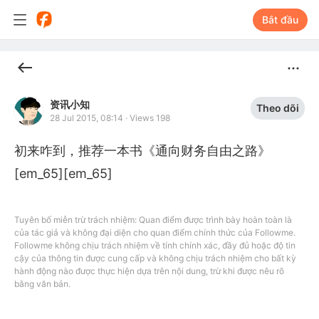
Bắt đầu
资讯小知
Theo dõi
28 Jul 2015, 08:14
·
Views 198
初来咋到，推荐一本书《通向财务自由之路》
[em_65][em_65]
Tuyên bố miễn trừ trách nhiệm: Quan điểm được trình bày hoàn toàn là
của tác giả và không đại diện cho quan điểm chính thức của Followme.
Followme không chịu trách nhiệm về tính chính xác, đầy đủ hoặc độ tin
cậy của thông tin được cung cấp và không chịu trách nhiệm cho bất kỳ
hành động nào được thực hiện dựa trên nội dung, trừ khi được nêu rõ
bằng văn bản.