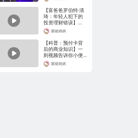
举报，成都市新都
区市场监督管理局
【富爸爸罗伯特·清
在一家超市的货架
琦：年轻人犯下的
查获涉嫌侵权的“龙
投资理财错误】

口粉丝”。执法人员
圍裙媽媽
介绍，这些产品产
《富爸爸，穷爸
地是河南商丘。按
爸》的作者罗伯特·
【科普：预付卡背
规定，在山东烟台
清崎，一招鲜吃遍
后的商业知识】一
的招远、龙口、蓬
天，他一直都在阐
则视频告诉你小便
莱、莱阳、莱州地
述推广投资理财，
宜的大代价，理性
域内的粉丝生产企
圍裙媽媽
财商教育的概念。
消费才是自由。(@
业，经审核批准
树立正确的金钱观
阑夕)
后，可以使用“龙口
念和金钱思维。

粉丝”作为商品名
称，并对其实施原
在这部影片里，罗
产地域保护。地理
伯特清崎分享了这
标志是一种重要的
代的年轻人（千禧
知识产权，如果冒
一代millenials）犯
用侵权，就可能对
下的最大错误，是
特色行业发展构成
什么阻挠了他们通
伤害。涉案厂家既
往财富自由的道
没有取得授权委
路。罗伯特清崎也
托，又不在龙口粉