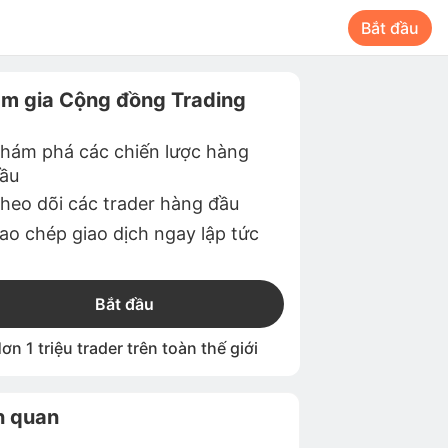
Bắt đầu
m gia Cộng đồng Trading
hám phá các chiến lược hàng
ầu
heo dõi các trader hàng đầu
ao chép giao dịch ngay lập tức
Bắt đầu
ơn 1 triệu trader trên toàn thế giới
n quan