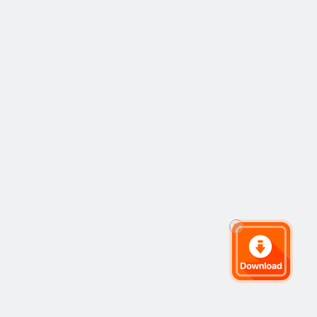
分享了自身的经
丝地理标志保护范
验，他经历了破
围内，这种行为违
产，但在不屈不挠
反《中华人民共和
的精神下，最终还
国反不正当竞争
是达到了财富自
法》第六条。
由。这部视频内容
涵盖了房地产投
资，股票投资，以
及浅谈了罗伯特对
比特币的看法。