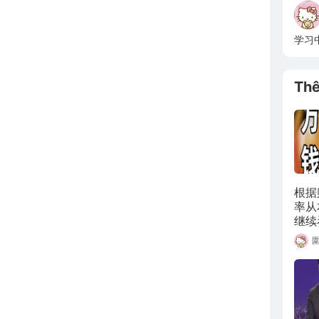
学习
Th
根据
率从
继续