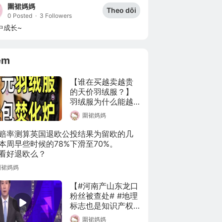
圍裙媽媽
Theo dõi
0 Posted
·
3 Followers
中成长~
êm
【谁在买越卖越贵
的天价羽绒服？】
羽绒服为什么能越
卖越贵？为什么价
圍裙媽媽
格越高，卖得还越
好？深度解析加拿
赔率测算英国退欧公投结果为留欧的几
大鹅和波司登的营
本周早些时候的78%下滑至70%。

销陷阱。(@IC实验
看好退欧么？
室
圍裙媽媽
【#河南产山东龙口
粉丝被查处# #地理
标志也是知识产权
#】近日，结合群众
圍裙媽媽