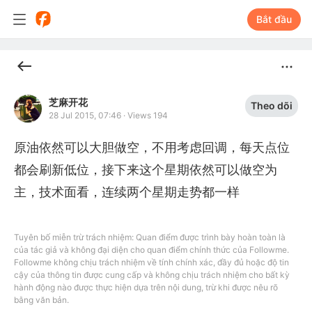
Bắt đầu
芝麻开花
Theo dõi
28 Jul 2015, 07:46
·
Views 194
原油依然可以大胆做空，不用考虑回调，每天点位
都会刷新低位，接下来这个星期依然可以做空为
主，技术面看，连续两个星期走势都一样
Tuyên bố miễn trừ trách nhiệm: Quan điểm được trình bày hoàn toàn là
của tác giả và không đại diện cho quan điểm chính thức của Followme.
Followme không chịu trách nhiệm về tính chính xác, đầy đủ hoặc độ tin
cậy của thông tin được cung cấp và không chịu trách nhiệm cho bất kỳ
hành động nào được thực hiện dựa trên nội dung, trừ khi được nêu rõ
bằng văn bản.