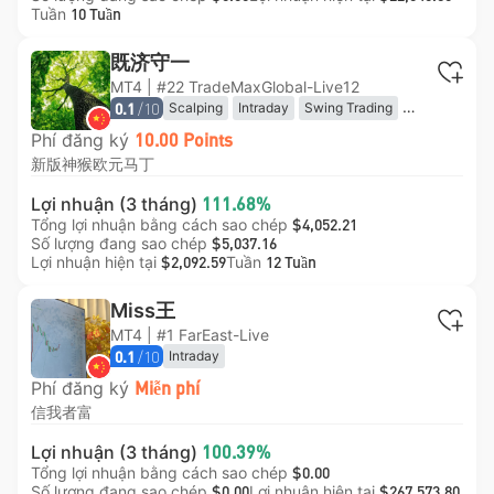
Tuần
10 Tuần
既济守一
MT4 | #22 TradeMaxGlobal-Live12
/10
Scalping
Intraday
Swing Trading
0.1
Algorithmic
High-Frequency
Phí đăng ký
10.00 Points
新版神猴欧元马丁
Lợi nhuận (3 tháng)
111.68%
Tổng lợi nhuận bằng cách sao chép
$4,052.21
Số lượng đang sao chép
$5,037.16
Lợi nhuận hiện tại
Tuần
$2,092.59
12 Tuần
Miss王
MT4 | #1 FarEast-Live
/10
Intraday
0.1
Phí đăng ký
Miễn phí
信我者富
Lợi nhuận (3 tháng)
100.39%
Tổng lợi nhuận bằng cách sao chép
$0.00
Số lượng đang sao chép
Lợi nhuận hiện tại
$0.00
$267,573.80