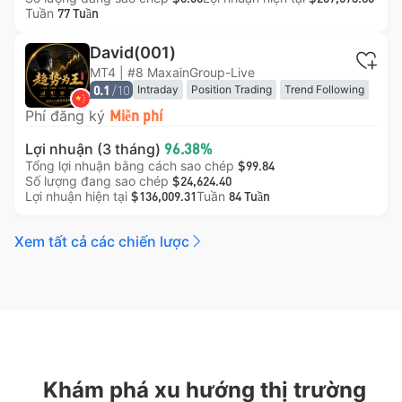
Tuần
77 Tuần
David(001)
MT4 | #8 MaxainGroup-Live
/10
Intraday
Position Trading
Trend Following
0.1
Breakout Trading
Hedging
Phí đăng ký
Miễn phí
Lợi nhuận (3 tháng)
96.38%
Tổng lợi nhuận bằng cách sao chép
$99.84
Số lượng đang sao chép
$24,624.40
Lợi nhuận hiện tại
Tuần
$136,009.31
84 Tuần
Xem tất cả các chiến lược
Khám phá xu hướng thị trường