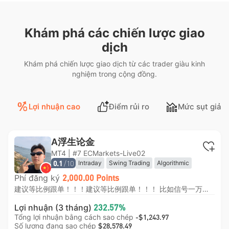
Khám phá các chiến lược giao
dịch
Khám phá chiến lược giao dịch từ các trader giàu kinh
nghiệm trong cộng đồng.
Lợi nhuận cao
Điểm rủi ro
Mức sụt giảm
A浮生论金
MT4 | #7 ECMarkets-Live02
/10
Intraday
Swing Trading
Algorithmic
0.1
Phí đăng ký
2,000.00 Points
建议等比例跟单！！！建议等比例跟单！！！ 比如信号一万刀，订阅的号3000刀，设置成30%比例跟单！ 本信号采用日内短线改良轻仓马丁策略 以顺势轻仓开单为主，行情小幅反向波动时采用低倍数、限次数加仓摊薄均价，等待行情回归即整体止盈离场。 区别于传统高风险马丁，本策略严控仓位、限制最大加仓层数，回撤可控、胜率稳定，主打低风险、平稳复利。 策略容错率高、曲线平滑，适合长期稳健跟随。
Lợi nhuận (3 tháng)
232.57%
Tổng lợi nhuận bằng cách sao chép
-$1,243.97
Số lượng đang sao chép
$28,578.49