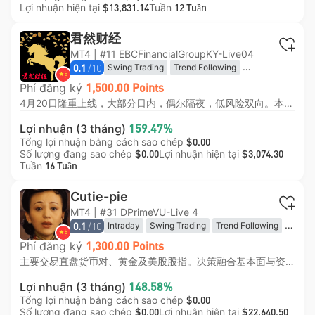
Lợi nhuận hiện tại
Tuần
$13,831.14
12 Tuần
君然财经
MT4 | #11 EBCFinancialGroupKY-Live04
/10
Swing Trading
Trend Following
0.1
Breakout Trading
Momentum Trading
Phí đăng ký
1,500.00 Points
Hedging
4月20日隆重上线，大部分日内，偶尔隔夜，低风险双向。本金2000跟一倍有风险，5000一倍基本安全，10000一倍非常安全。订阅费：首月50刀，第二月100刀，第三月最终150刀。本人初始本金2000刀，另有3000刀备用金。所以注意跟随最低本金要求。
Lợi nhuận (3 tháng)
159.47%
Tổng lợi nhuận bằng cách sao chép
$0.00
Số lượng đang sao chép
Lợi nhuận hiện tại
$0.00
$3,074.30
Tuần
16 Tuần
Cutie-pie
MT4 | #31 DPrimeVU-Live 4
/10
Intraday
Swing Trading
Trend Following
0.1
Mean Reversion
Range Trading
Phí đăng ký
1,300.00 Points
主要交易直盘货币对、黄金及美股股指。决策融合基本面与资金面分析，把握市场叙事主线，再通过技术面精选择时与价位，手工执行每笔交易，且每笔订单均设硬止损。我坚决摒弃马丁加仓，追求通过优化开平仓价差实现超额收益，而非依赖仓位堆积。
Lợi nhuận (3 tháng)
148.58%
Tổng lợi nhuận bằng cách sao chép
$0.00
Số lượng đang sao chép
Lợi nhuận hiện tại
$0.00
$22,640.50