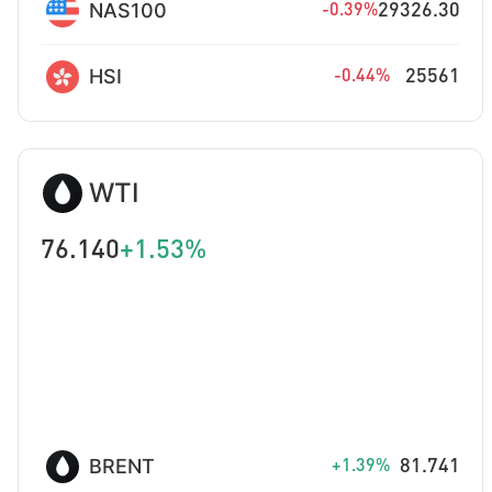
NAS100
29326.30
-0.39%
HSI
25561
-0.44%
WTI
76.140
+1.53%
BRENT
81.741
+1.39%