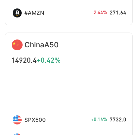
#AMZN
271.64
-2.44%
ChinaA50
14920.4
+0.42%
SPX500
7732.0
+0.16%