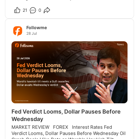
Academy combines structured lessons, interactive
risk tools, and a trading glossary into one free hub
21
0
built for traders who want to understand the me
Followme
28 Jul
Fed Verdict Looms, Dollar Pauses Before
Wednesday
MARKET REVIEW FOREX Interest Rates Fed
Verdict Looms, Dollar Pauses Before Wednesday Oil