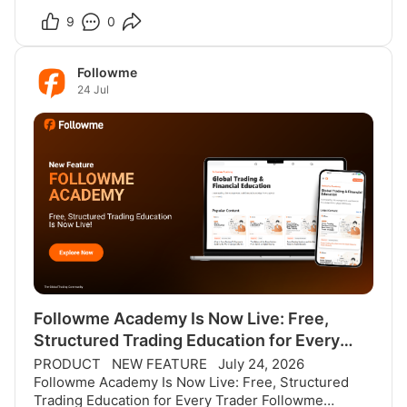
2026 | All times GMT+8 This week's economic
calendar is heavily focused on the U.S. S&P Globa
9
0
Followme
24 Jul
Followme Academy Is Now Live: Free,
Structured Trading Education for Every
Trader
PRODUCT NEW FEATURE July 24, 2026
Followme Academy Is Now Live: Free, Structured
Trading Education for Every Trader Followme