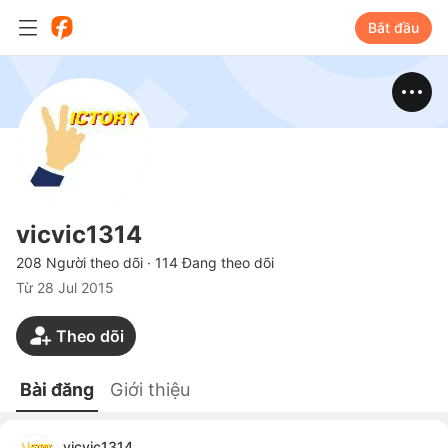
Bắt đầu
vicvic1314
208 Người theo dõi
·
114 Đang theo dõi
Từ
28 Jul 2015
Theo dõi
Bài đăng
Giới thiệu
vicvic1314