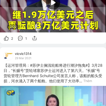
3:02
2
1
vicvic1314
29 Mar 2021
【运河管理局：#苏伊士搁浅轮船将进行潮汐拖曳#】3月28
日，“长赐号”货轮堵塞苏伊士运河进入了第六天。“长赐”号
货轮管理方Bernhard Schulte公司发言人称，该船的船头受
损，河水涌入了两个船舱。他们使用了大功率...
Thêm