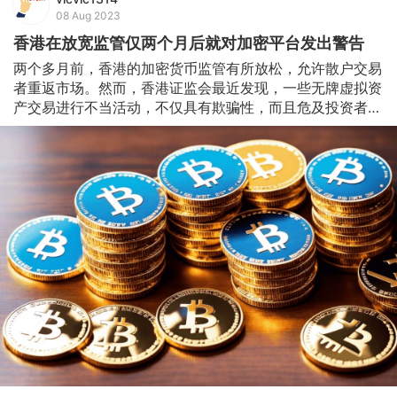
08 Aug 2023
香港在放宽监管仅两个月后就对加密平台发出警告
两个多月前，香港的加密货币监管有所放松，允许散户交易
者重返市场。然而，香港证监会最近发现，一些无牌虚拟资
产交易进行不当活动，不仅具有欺骗性，而且危及投资者。 
香港证监会表示，一些无牌虚拟资产交易进行不当活动平台
（VATP）错误地宣布他们有向证监会申请牌照，给人一种
符合监管规范的错误印象。虽然不少公司正在香港申请牌
照，但只有一家公司获完全授权向本地投资者提供零售交
易。 同时，证监会发现一些VATP启动了推出的产品和服务
bi不符合最新的法律和监管标准，例如引入以「储蓄」或
「收益」为品牌的虚拟资产衍生工具或计划。 除了新成立
的实体，证监会已就较旧的实体发出警告从事这种无照活动
是犯罪行为。这些实体要么