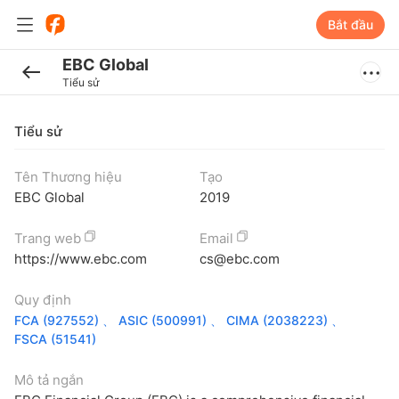
Bắt đầu
EBC Global
Tiểu sử
Tiểu sử
Tên Thương hiệu
Tạo
EBC Global
2019
Trang web
Email
https://www.ebc.com
cs@ebc.com
Quy định
FCA
(927552)
、
ASIC
(500991)
、
CIMA
(2038223)
、
FSCA
(51541)
Mô tả ngắn