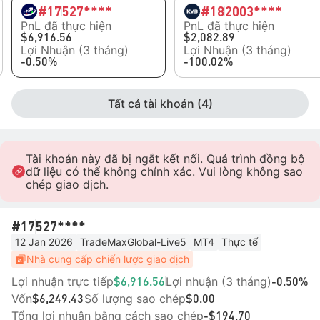
#17
527****
#18
2003****
PnL đã thực hiện
PnL đã thực hiện
$6,916.56
$2,082.89
Lợi Nhuận (3 tháng)
Lợi Nhuận (3 tháng)
-0.50%
-100.02%
Tất cả tài khoản (4)
Tài khoản này đã bị ngắt kết nối. Quá trình đồng bộ
dữ liệu có thể không chính xác. Vui lòng không sao
chép giao dịch.
#17
527****
12 Jan 2026
TradeMaxGlobal-Live5
MT4
Thực tế
Nhà cung cấp chiến lược giao dịch
Lợi nhuận trực tiếp
Lợi nhuận (3 tháng)
$6,916.56
-0.50%
Vốn
Số lượng sao chép
$6,249.43
$0.00
Tổng lợi nhuận bằng cách sao chép
-$194.70