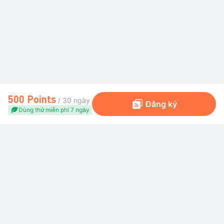
500 Points
/ 30 ngày
Đăng ký
Dùng thử miễn phí 7 ngày
Cộng đồng giao dịch toàn cầu