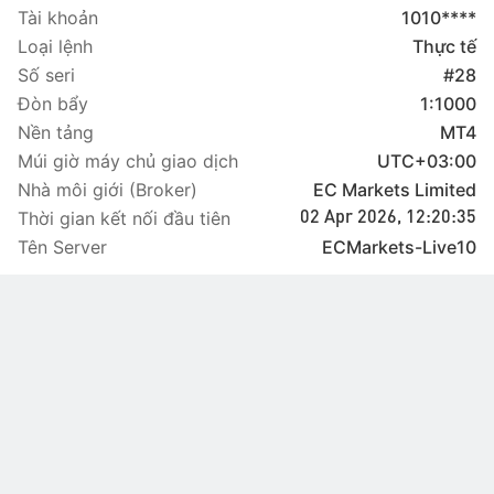
Tài khoản
1010****
Loại lệnh
Thực tế
Số seri
#28
Đòn bẩy
1:1000
Nền tảng
MT4
Múi giờ máy chủ giao dịch
UTC+03:00
Nhà môi giới (Broker)
EC Markets Limited
Thời gian kết nối đầu tiên
02 Apr 2026, 12:20:35
Tên Server
ECMarkets-Live10