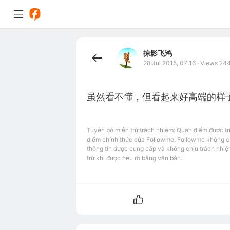
掠影飞鸿
28 Jul 2015, 07:16
·
Views 24
虽然看不懂，但看起来好高端的样
Tuyên bố miễn trừ trách nhiệm: Quan điểm được tr
điểm chính thức của Followme. Followme không chị
thông tin được cung cấp và không chịu trách nhiệ
trừ khi được nêu rõ bằng văn bản.