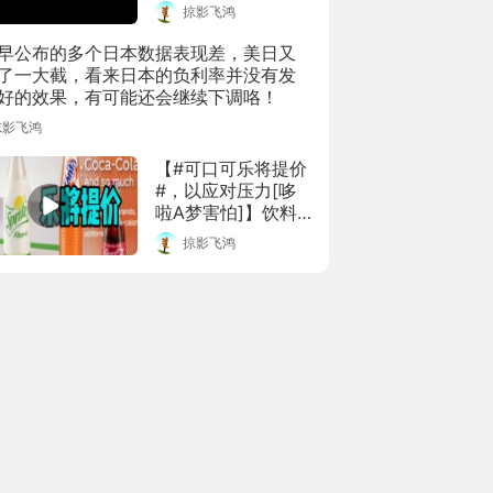
掠影飞鸿
国内首家百亿私募
大佬王庆总分享他
早公布的多个日本数据表现差，美日又
对资本市场的认知
了一大截，看来日本的负利率并没有发
和理解。

好的效果，有可能还会继续下调咯！
掠影飞鸿
在做视频封面截图
的时候，发现了一
【#可口可乐将提价
个特点（在其他大
#，以应对压力[哆
佬视频中也发现
啦A梦害怕]】饮料
了），整个视频长
界巨头可口可乐表
度中，大佬们的随
掠影飞鸿
示，接下来将通过
机截图都是很稳定
提高价格的手段来
的状态，这个大概
应对大宗商品成本
就是不动如山，这
上涨的影响。可口
个大概也是在资本
可乐首席执行官昆
市场叱咤风云的性
西（James 
格特质。
Quincey）周一在接
受美媒采访时表
示：“我们在2021年
有很好的对冲措
施，但2022年的压