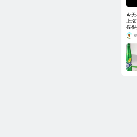
今天
上涨
挥很