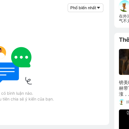
Phổ biến nhất
在外
气不
点零
Th
镑美
林带
có bình luận nào.
涨，
 tiên chia sẻ ý kiến của bạn.
最主
看好
松。