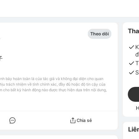
Tha
Theo dõi
4
K
đ
子
T
S
ình bày hoàn toàn là của tác giả và không đại diện cho quan
u trách nhiệm về tính chính xác, đầy đủ hoặc độ tin cậy của
m cho bất kỳ hành động nào được thực hiện dựa trên nội dung,
H
Chia sẻ
Liê