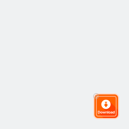
力越来越大，因此
价格必须有所上
涨。”裁员和其他成
本削减措施帮助可
口可乐缓解了部分
经营压力，提高了
营业利润率。可口
可乐去年12月表
示，将裁员2200
人。虽然提价也有
助于公司利润率，
但可能会对市场份
额产生潜在不利的
影响。@财经网科
技频道