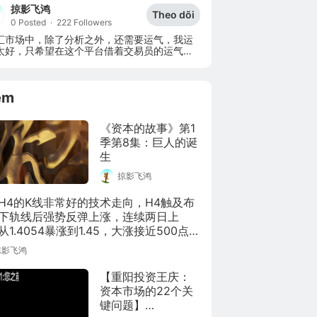
掠影飞鸿
Theo dõi
0 Posted
·
222 Followers
汇市场中，除了分析之外，还需要运气，我运
太好，只希望在这个平台借着交易员的运气赚
花钱！
êm
《资本的故事》第1
季第8集：巨人的诞
生
掠影飞鸿
H4的K线非常好的技术走向，H4触及布
下轨线后强势反弹上涨，连续两日上
从1.4054暴涨到1.45，大涨接近500点。
要的一个原因是央行决议对经济前景是
掠影飞鸿
，而且，未来更倾向于加息而不是宽
【重阳投资王庆：
资本市场的22个关
键问题】
