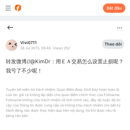
Bắt đầu
Vivi0711
Theo dõi
28 Jul 2015, 08:46
·
Views 252
转发微博//@KimDr：用ＥＡ交易怎么设置止损呢？
我亏了不少呢！
Tuyên bố miễn trừ trách nhiệm: Quan điểm được trình bày hoàn toàn là
của tác giả và không đại diện cho quan điểm chính thức của Followme.
Followme không chịu trách nhiệm về tính chính xác, đầy đủ hoặc độ tin
cậy của thông tin được cung cấp và không chịu trách nhiệm cho bất kỳ
hành động nào được thực hiện dựa trên nội dung, trừ khi được nêu rõ
bằng văn bản.