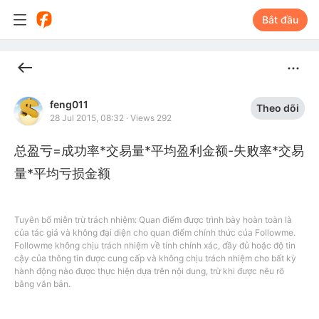
Bắt đầu
feng011
Theo dõi
28 Jul 2015, 08:32
·
Views 292
总盈亏=成功率*交易量*平均盈利金额-失败率*交易
Tuyên bố miễn trừ trách nhiệm: Quan điểm được trình bày hoàn toàn là
của tác giả và không đại diện cho quan điểm chính thức của Followme.
Followme không chịu trách nhiệm về tính chính xác, đầy đủ hoặc độ tin
cậy của thông tin được cung cấp và không chịu trách nhiệm cho bất kỳ
hành động nào được thực hiện dựa trên nội dung, trừ khi được nêu rõ
bằng văn bản.