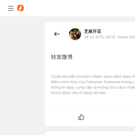
芝麻开花
28 Jul 2015, 08:16
·
Views 24
转发微博
Tuyên bố miễn trừ trách nhiệm: Quan điểm được tr
điểm chính thức của Followme. Followme không chị
thông tin được cung cấp và không chịu trách nhiệ
trừ khi được nêu rõ bằng văn bản.