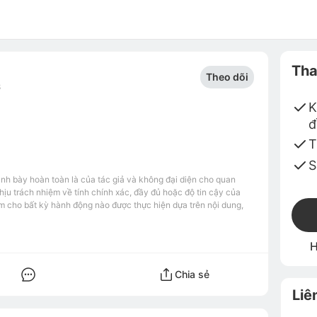
Tha
Theo dõi
8
K
đ
T
S
ình bày hoàn toàn là của tác giả và không đại diện cho quan
u trách nhiệm về tính chính xác, đầy đủ hoặc độ tin cậy của
m cho bất kỳ hành động nào được thực hiện dựa trên nội dung,
H
Chia sẻ
Liê