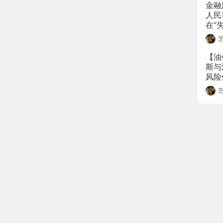
金融
人民
在“
企业
单边
【油
斯与
风险
太指
位，
价大
日本