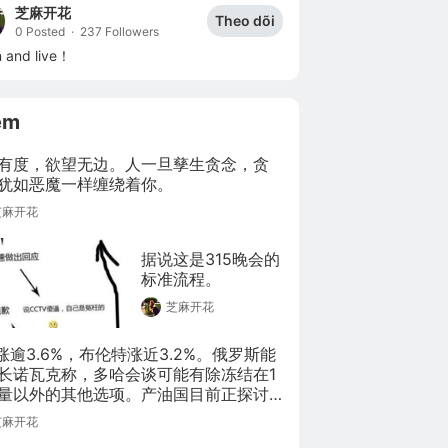
芝麻开花
Theo dõi
0 Posted
·
237 Followers
n and live！
êm
有度，欲望无边。人一旦孳生贪念，贪
犹如恶魔一样缠绕着你。
芝麻开花
据说这是315晚会的
标准流程。
芝麻开花
I涨逾3.6%，布伦特涨近3.2%。俄罗斯能
长诺瓦克称，多哈会谈可能有除冻结在1
量以外的其他选项。产油国目前正探讨
量冻结在1月水平。
芝麻开花