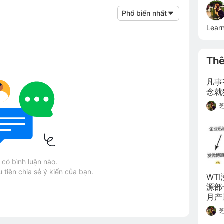
Phổ biến nhất
Lear
Th
凡事
念就
có bình luận nào.
 tiên chia sẻ ý kiến của bạn.
WT
源部
月产
将产