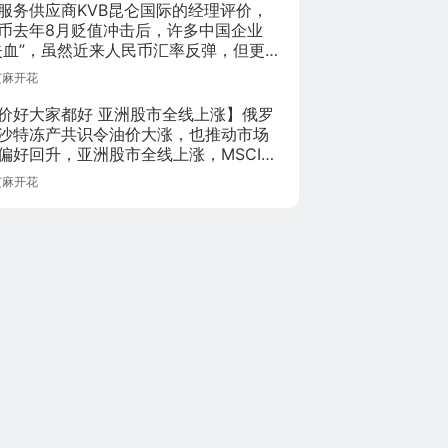
服务供应商KVB昆仑国际的经理评价，
币去年8月贬值冲击后，许多中国企业
失血”，虽然近来人民币汇率反弹，但更多
相信，人民币涨跌皆有可能，不像过去
芝麻开花
波动。
价好大家都好 亚洲股市全线上涨】俄罗
沙特冻产共识令油价大涨，也推动市场
偏好回升，亚洲股市全线上涨，MSCI亚
数上涨0.8%，逼近3月31日以来收盘高
芝麻开花
日本Topix指数上涨1.3%。分析师称，油
涨让美国企业面对信贷问题缓一口气，
投资者也重回股市。